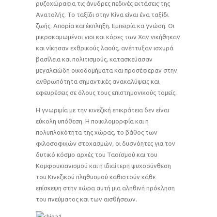
ρυζοχώραφα τις άνυδρες πεδινές εκτάσεις της
Ανατολής. Το ταξίδι στην Κίνα είναι ένα ταξίδι
ζωής. Απορία και έκπληξη. Εμπειρία κα γνώση. Οι
μικροκαμωμένοι γιοι και κόρες των Χαν νικήθηκαν
και νίκησαν εχθρικούς λαούς, ανέπτυξαν ισχυρά
βασίλεια και πολιτισμούς, κατασκεύασαν
μεγαλειώδη οικοδομήματα και προσέφεραν στην
ανθρωπότητα σημαντικές ανακαλύψεις και
εφευρέσεις σε όλους τους επιστημονικούς τομείς.
Η γνωριμία με την κινεζική επικράτεια δεν είναι
εύκολη υπόθεση. Η ποικιλομορφία και η
πολυπλοκότητα της χώρας, το βάθος των
φιλοσοφικών στοχασμών, οι δυσνόητες για τον
δυτικό κόσμο αρχές του Ταοϊσμού και του
Κομφουκιανισμού και η ιδιαίτερη ψυχοσύνθεση
του Κινεζικού πληθυσμού καθιστούν κάθε
επίσκεψη στην χώρα αυτή μια αληθινή πρόκληση
του πνεύματος και των αισθήσεων.